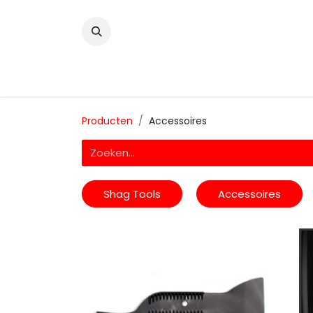
​
Home
Wrappingfolie
Snijfolie
Prin
Producten
Accessoires
Shag Tools
Accessoires