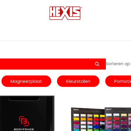
tmedia
Laminaten
Bescherming films
Transfers
Sorteren op:
Magneetplaat
Kleurstalen
Pomoti