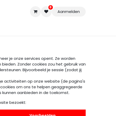
0
Aanmelden
Accessoires
Nieuwe Producten
Restpartijen
Curs
nneer je onze services opent. Ze worden
 bieden. Zonder cookies zou het gebruik van
rsteunen. Bijvoorbeeld je sessie (zodat jij
ge activiteiten op onze website (de pagina's
ook cookies om ons te helpen geaggregeerde
ls kunnen aanbieden in de toekomst.
site bezoekt:
Voorbeelden