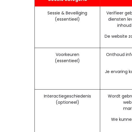
Sessie & Beveiliging
Verifieer ge
(essentieel)
diensten le
inhoud
De website za
Voorkeuren
Onthoud info
(essentieel)
Je ervaring k
Interactiegeschiedenis
Wordt gebru
(optioneel)
webs
mark
We kunnen 