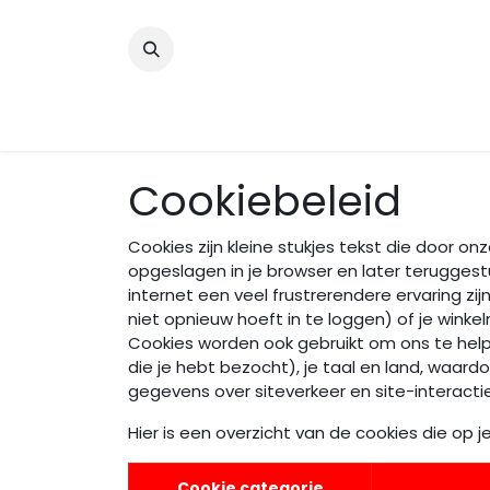
​
Home
Wrappingfolie
Snijfolie
Prin
Cookiebeleid
Cookies zijn kleine stukjes tekst die door 
opgeslagen in je browser en later terugges
internet een veel frustrerendere ervaring zij
niet opnieuw hoeft in te loggen) of je winke
Cookies worden ook gebruikt om ons te helpe
die je hebt bezocht), je taal en land, waar
gegevens over siteverkeer en site-interact
Hier is een overzicht van de cookies die o
Cookie categorie