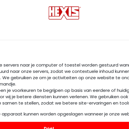
tmedia
Laminaten
Bescherming films
Transfers
onze servers naar je computer of toestel worden gestuurd wa
tuurd naar onze servers, zodat we contextuele inhoud kunnen
n. We gebruiken ze om je activiteiten op onze website te onde
lmandje.
n je voorkeuren te begrijpen op basis van eerdere of huidi
door wij je betere diensten kunnen verlenen. We gebruiken 
ie samen te stellen, zodat we betere site-ervaringen en too
p je apparaat kunnen worden opgeslagen wanneer je onze web
Doel