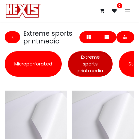
0
Extreme sports
printmedia
Extreme
Microperforated
sports
Ster
printmedia