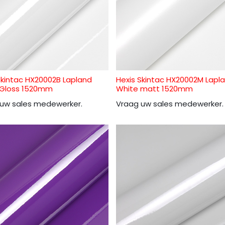
Skintac HX20002B Lapland
Hexis Skintac HX20002M Lapl
 Gloss 1520mm
White matt 1520mm
uw sales medewerker.
Vraag uw sales medewerker.