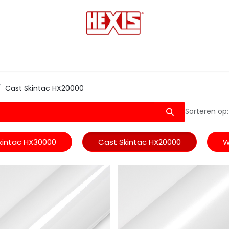
tmedia
Laminaten
Bescherming films
Transfers
Cast Skintac HX20000
Sorteren op:
kintac HX30000
Cast Skintac HX20000
W