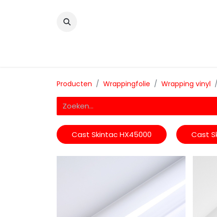
​
Home
Wrappingfolie
Snijfolie
Prin
Producten
Wrappingfolie
Wrapping vinyl
Cast Skintac HX45000
Cast S