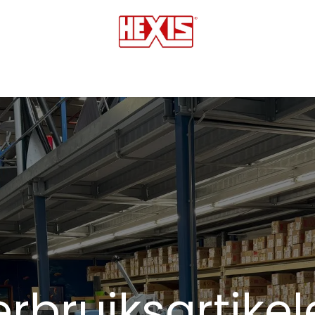
tmedia
Laminaten
Bescherming films
Transfers
rbruiksartike