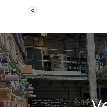
​
Home
Wrappingfolie
Snijfolie
Prin
Ve