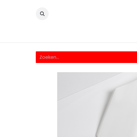
​
Home
Wrappingfolie
Snijfolie
Prin