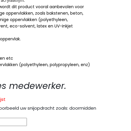
acrylaatlijm.
 wordt dit product vooral aanbevolen voor
e oppervlakken, zoals bakstenen, beton,
inige oppervlakken (polyethyleen,
vent, eco-solvent, latex en UV-inkjet
oppervlak.
nen etc
ervlakken (polyethyleen, polypropyleen, enz)
es medewerker.
jst
oorbeeld uw snijopdracht zoals: doormidden