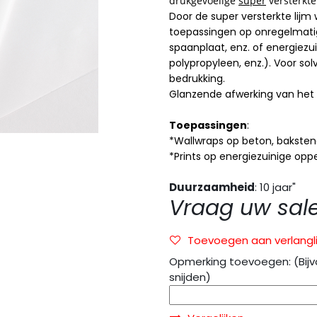
drukgevoelige
super
versterkte 
Door de super versterkte lijm
toepassingen op onregelmatig
spaanplaat, enz. of energiezu
polypropyleen, enz.). Voor sol
bedrukking.
Glanzende afwerking van het 
Toepassingen
:
*Wallwraps op beton, bakste
*Prints op energiezuinige opp
Duurzaamheid
: 10 jaar
"
Vraag uw sal
Toevoegen aan verlangli
Opmerking toevoegen: (Bijv
snijden)