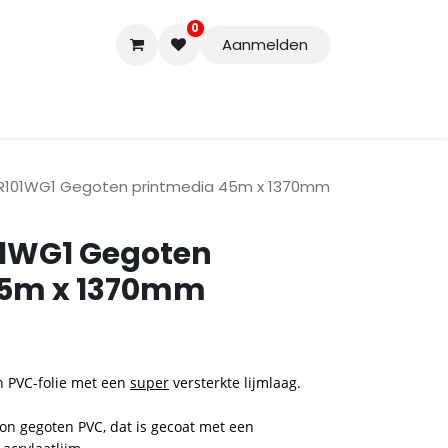
0
Aanmelden
Accessoires
Nieuwe Producten
Restpartijen
Curs
R101WG1 Gegoten printmedia 45m x 1370mm
01WG1 Gegoten
45m x 1370mm
n PVC-folie met een
super
versterkte lijmlaag.
on gegoten PVC, dat is gecoat met een