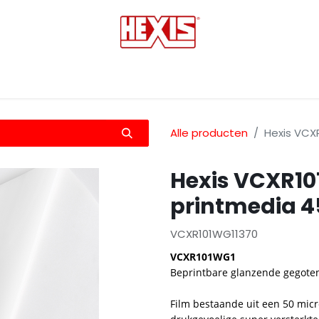
tmedia
Laminaten
Bescherming films
Transfers
Alle producten
Hexis VCX
Hexis VCXR1
printmedia 
VCXR101WG11370
VCXR101WG1
Beprintbare glanzende gegote
Film bestaande uit een 50 micr