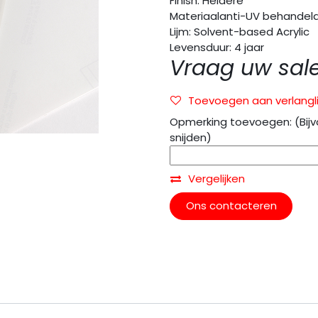
Finish: Heldere
Materiaalanti-UV behandeld
Lijm: Solvent-based Acrylic
Levensduur: 4 jaar
Vraag uw sal
Toevoegen aan verlangli
Opmerking toevoegen: (Bijv
snijden)
Vergelijken
Ons contacteren