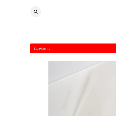
​
Home
Wrappingfolie
Snijfolie
Prin