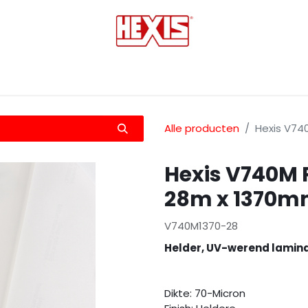
tmedia
Laminaten
Bescherming films
Transfers
Alle producten
Hexis V74
Hexis V740M 
28m x 1370
V740M1370-28
Helder, UV-werend lamin
Dikte: 70-Micron