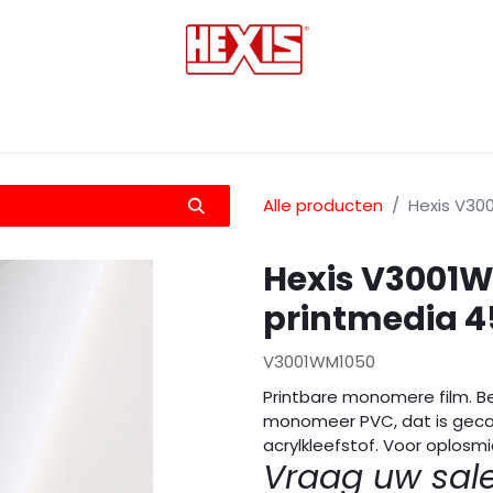
tmedia
Laminaten
Bescherming films
Transfers
Alle producten
Hexis V3
Hexis V3001
printmedia 
V3001WM1050
Printbare monomere film. Be
monomeer PVC, dat is gecoa
acrylkleefstof. Voor oplosmi
Vraag uw sal