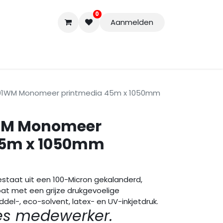
0
Aanmelden
Accessoires
Nieuwe Producten
Restpartijen
Curs
001WM Monomeer printmedia 45m x 1050mm
WM Monomeer
45m x 1050mm
staat uit een 100-Micron gekalanderd,
t met een grijze drukgevoelige
ddel-, eco-solvent, latex- en UV-inkjetdruk.
es medewerker.