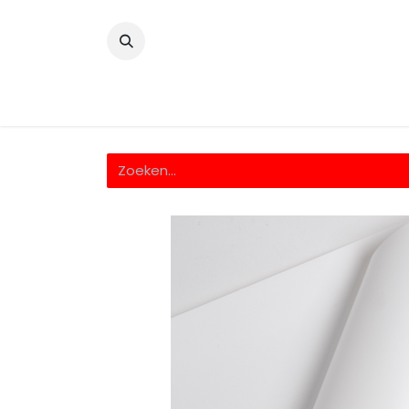
​
Home
Wrappingfolie
Snijfolie
Prin