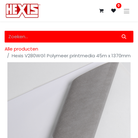
0
Alle producten
Hexis V280WG1 Polymeer printmedia 45m x 1370mm