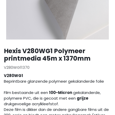
Hexis V280WG1 Polymeer
printmedia 45m x 1370mm
V280WG11370
V280WG1
Beprintbare glanzende polymeer gekalanderde folie
Film bestaande uit een
100-Micron
gekalanderde,
polymere PVC, die is gecoat met een
grijze
drukgevoelige acrylkleefstof.
Deze film is dikker dan de andere gangbare films uit de