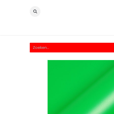
​
Home
Wrappingfolie
Snijfolie
Prin