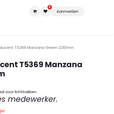
0
Aanmelden
Accessoires
Nieuwe Producten
Restpartijen
Curs
nslucent T5369 Manzana Green 1230mm
ucent T5369 Manzana
mm
aal voor lichtbakken.
es medewerker.
jst