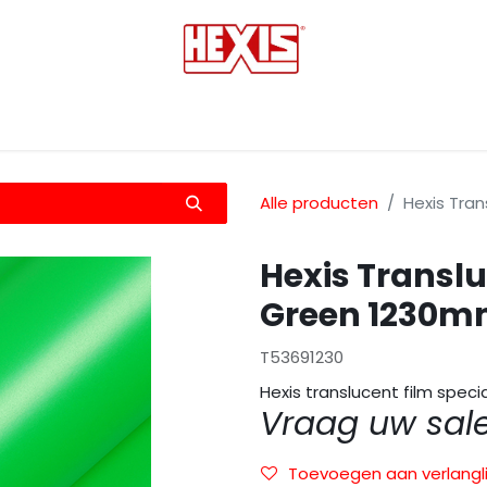
tmedia
Laminaten
Bescherming films
Transfers
Alle producten
Hexis Tra
Hexis Transl
Green 1230
T53691230
Hexis translucent film speci
Vraag uw sal
Toevoegen aan verlangli