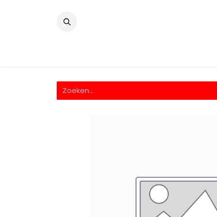
​
Home
Wrappingfolie
Snijfolie
Prin