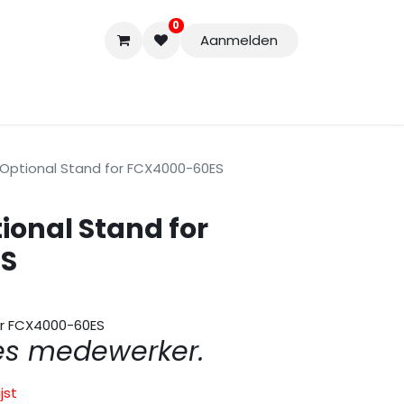
0
Aanmelden
Accessoires
Nieuwe Producten
Restpartijen
Curs
Optional Stand for FCX4000-60ES
ional Stand for
S
or FCX4000-60ES
es medewerker.
jst