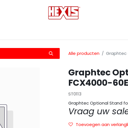
tmedia
Laminaten
Bescherming films
Transfers
Alle producten
Graphtec 
Graphtec Opt
FCX4000-60E
ST0113
Graphtec Optional Stand f
Vraag uw sal
Toevoegen aan verlangli