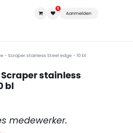
0
Aanmelden
Accessoires
Nieuwe Producten
Restpartijen
Curs
e - Scraper stainless Steel edge - 10 bl
 Scraper stainless
0 bl
es medewerker.