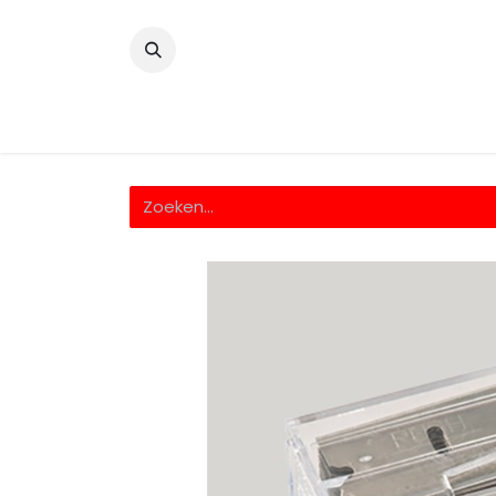
​
Home
Wrappingfolie
Snijfolie
Prin