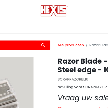
tmedia
Laminaten
Bescherming films
Transfers
Alle producten
Razor Blad
Razor Blade -
Steel edge - 1
SCRAPRAZORBL10
Navulling voor SCRAPRAZOR
Vraag uw sal