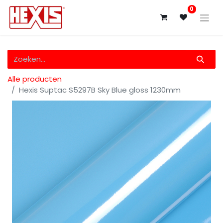
0
Alle producten
Hexis Suptac S5297B Sky Blue gloss 1230mm