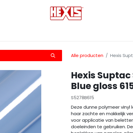
tmedia
Laminaten
Bescherming films
Transfers
Alle producten
Hexis Sup
Hexis Suptac
Blue gloss 
S5278B615
Deze dunne polymeer vinyl la
haar zachte en makkelijk ver
voor applicatie van beletteri
doeleinden te gebruiken. De