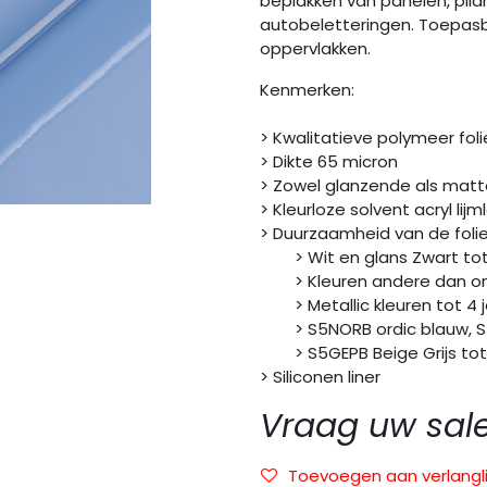
beplakken van panelen, pila
autobeletteringen. Toepasb
oppervlakken.
Kenmerken:
> Kwalitatieve polymeer foli
> Dikte 65 micron
> Zowel glanzende als matt
> Kleurloze solvent acryl lij
> Duurzaamheid van de folie
> Wit en glans Zwart tot 
> Kleuren andere dan ond
> Metallic kleuren tot 4 j
> S5NORB ordic blauw, S5E
> S5GEPB Beige Grijs tot 
> Siliconen liner
Vraag uw sal
Toevoegen aan verlangli