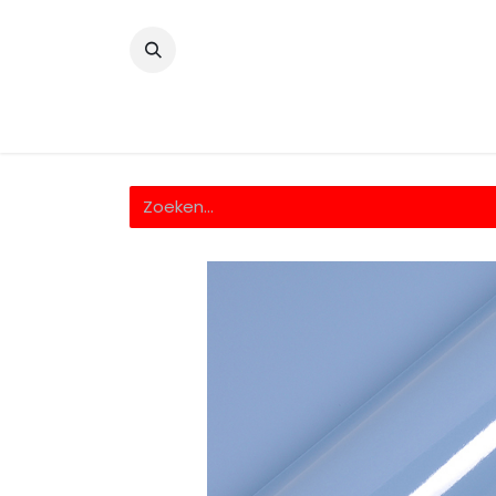
​
Home
Wrappingfolie
Snijfolie
Prin