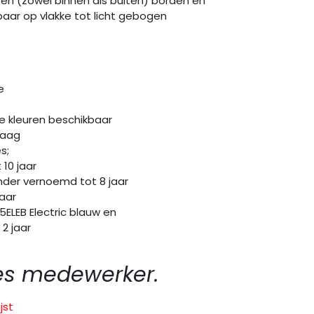
ren (zowel binnen als buiten) borden en
aar op vlakke tot licht gebogen
e
e kleuren beschikbaar
mlaag
s;
10 jaar
er vernoemd tot 8 jaar
aar
LEB Electric blauw en
2 jaar
es medewerker.
jst