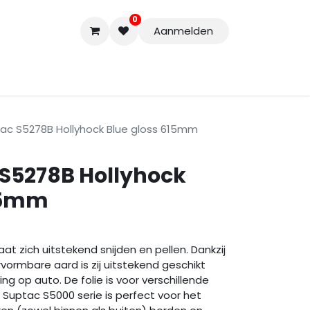
0
Aanmelden
Accessoires
Nieuwe Producten
Restpartijen
Curs
tac S5278B Hollyhock Blue gloss 615mm
 S5278B Hollyhock
615mm
at zich uitstekend snijden en pellen. Dankzij
vormbare aard is zij uitstekend geschikt
ng op auto. De folie is voor verschillende
 Suptac S5000 serie is perfect voor het