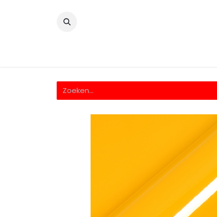
​
Home
Wrappingfolie
Snijfolie
Prin