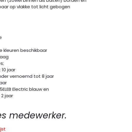
ren (zowel binnen als buiten) borden en
aar op vlakke tot licht gebogen
e
e kleuren beschikbaar
mlaag
s;
10 jaar
er vernoemd tot 8 jaar
aar
LEB Electric blauw en
2 jaar
es medewerker.
jst