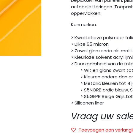
beplakken van panelen, pila
autobeletteringen. Toepasb
oppervlakken.
Kenmerken:
> Kwalitatieve polymeer foli
> Dikte 65 micron
> Zowel glanzende als matt
> Kleurloze solvent acryl lij
> Duurzaamheid van de folie
> Wit en glans Zwart tot 
> Kleuren andere dan ond
> Metallic kleuren tot 4 j
> S5NORB ordic blauw, S5E
> S5GEPB Beige Grijs tot 
> Siliconen liner
Vraag uw sal
Toevoegen aan verlangli