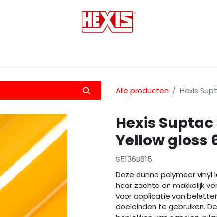
tmedia
Laminaten
Bescherming films
Transfers
Alle producten
Hexis Sup
Hexis Suptac
Yellow gloss
S5136B615
Deze dunne polymeer vinyl la
haar zachte en makkelijk ver
voor applicatie van beletteri
doeleinden te gebruiken. De