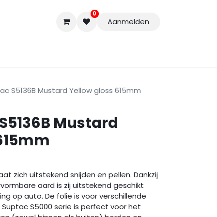
0
Aanmelden
Accessoires
Nieuwe Producten
Restpartijen
Curs
tac S5136B Mustard Yellow gloss 615mm
 S5136B Mustard
 615mm
at zich uitstekend snijden en pellen. Dankzij
vormbare aard is zij uitstekend geschikt
ng op auto. De folie is voor verschillende
 Suptac S5000 serie is perfect voor het