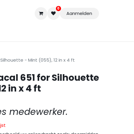
0
Aanmelden
Accessoires
Nieuwe Producten
Restpartijen
Curs
Silhouette - Mint (055), 12 in x 4 ft
acal 651 for Silhouette
2 in x 4 ft
es medewerker.
jst