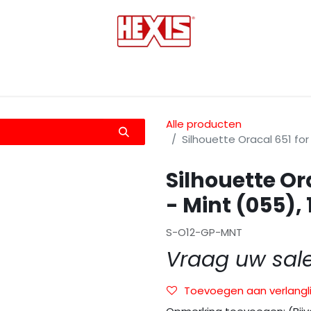
tmedia
Laminaten
Bescherming films
Transfers
Alle producten
Silhouette Oracal 651 for 
Silhouette Or
- Mint (055), 1
S-O12-GP-MNT
Vraag uw sal
Toevoegen aan verlangli