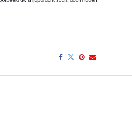
oorbeeld uw snijopdracht zoals: doormidden