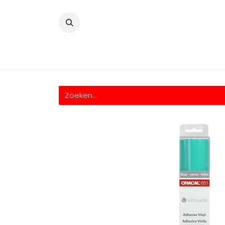
​
Home
Wrappingfolie
Snijfolie
Prin