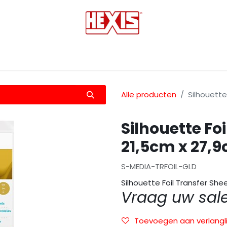
tmedia
Laminaten
Bescherming films
Transfers
Alle producten
Silhouette
Silhouette Fo
21,5cm x 27,
S-MEDIA-TRFOIL-GLD
Silhouette Foil Transfer She
Vraag uw sal
Toevoegen aan verlangli