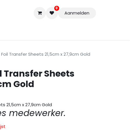
0
Aanmelden
Accessoires
Nieuwe Producten
Restpartijen
Curs
 Foil Transfer Sheets 21,5cm x 27,9cm Gold
il Transfer Sheets
9cm Gold
ets 21,5cm x 27,9cm Gold
es medewerker.
jst