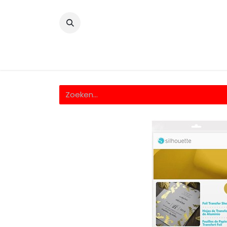
​
Home
Wrappingfolie
Snijfolie
Prin