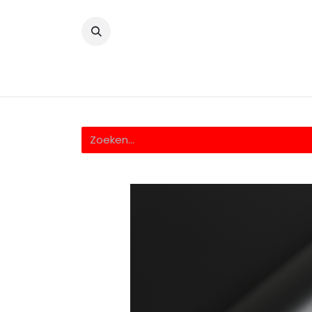
​
Home
Wrappingfolie
Snijfolie
Prin