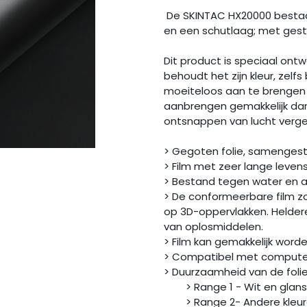
De SKINTAC HX20000 bestaa
en een schutlaag; met gestr
Dit product is speciaal ontw
behoudt het zijn kleur, zelfs
moeiteloos aan te brengen 
aanbrengen gemakkelijk dank
ontsnappen van lucht vergem
> Gegoten folie, samenges
> Film met zeer lange leven
> Bestand tegen water en 
> De conformeerbare film zo
op 3D-oppervlakken. Heldere
van oplosmiddelen.
> Film kan gemakkelijk wor
> Compatibel met computer
> Duurzaamheid van de f
> Range 1 - Wit en glans Z
> Range 2- Andere kleure