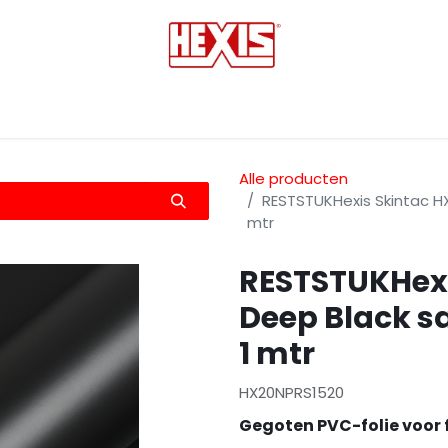
tmedia
Laminaten
Bescherming films
Transfers
Alle producten
RESTSTUKHexis Skintac HX
mtr
RESTSTUKHex
Deep Black sa
1 mtr
HX20NPRS1520
Gegoten PVC-folie voor 