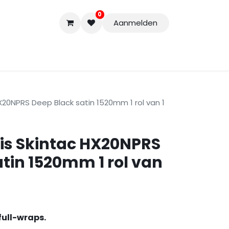
0
Aanmelden
Accessoires
Nieuwe Producten
Restpartijen
Curs
20NPRS Deep Black satin 1520mm 1 rol van 1
is Skintac HX20NPRS
tin 1520mm 1 rol van
full-wraps.