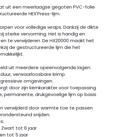
t uit een meerlaagse gegoten PVC-folie
uctureerde HEX'Press-lijm.
orpen voor volledige wraps. Dankzij de dikte
 bij sterke vervorming. Het is handig en
en te verwijderen. De HX20000 maakt het
zij de gestructureerde lijm die het
akkelijkt.
teld uit meerdere opeenvolgende lagen.
sduur, verwaarloosbare krimp.
agressieve omgevingen.
rgt door zijn kernkarakter voor toepassing
, permanente, drukgevoelige lijm op basis
den verwijderd door warmte toe te passen.
ondersteund snijden.
olies;
wart tot 6 jaar
n tot 5 jaar