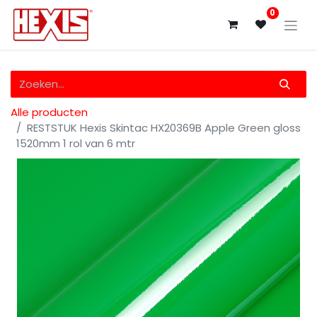
0
Alle producten
RESTSTUK Hexis Skintac HX20369B Apple Green gloss
1520mm 1 rol van 6 mtr