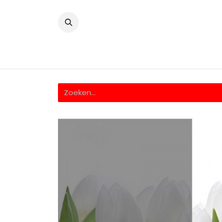
​
Home
Wrappingfolie
Snijfolie
Prin