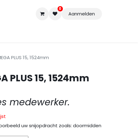
0
Aanmelden
Accessoires
Nieuwe Producten
Restpartijen
Curs
EGA PLUS 15, 1524mm
A PLUS 15, 1524mm
es medewerker.
jst
oorbeeld uw snijopdracht zoals: doormidden