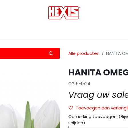
tmedia
Laminaten
Bescherming films
Transfers
Alle producten
HANITA OM
HANITA OMEG
OP15-1524
Vraag uw sal
Toevoegen aan verlangli
Opmerking toevoegen: (Bijv
snijden)