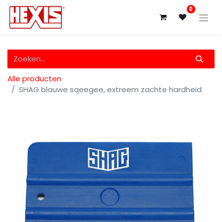
0
Alle producten
SHAG blauwe sqeegee, extreem zachte hardheid