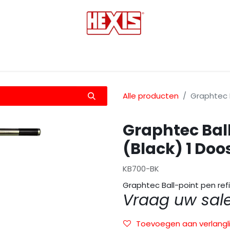
tmedia
Laminaten
Bescherming films
Transfers
Alle producten
Graphtec B
Graphtec Ball
(Black) 1 Doos
KB700-BK
Graphtec Ball-point pen refil
Vraag uw sal
Toevoegen aan verlangli