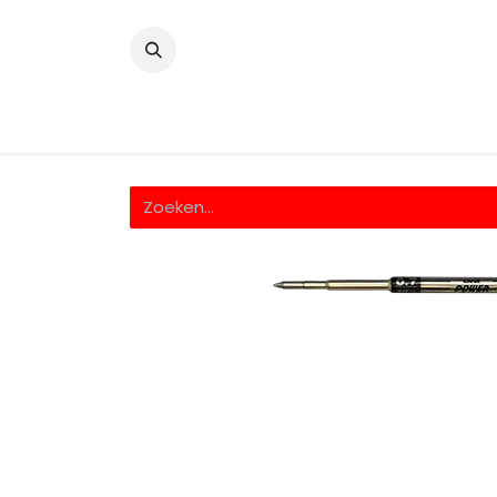
​
Home
Wrappingfolie
Snijfolie
Prin