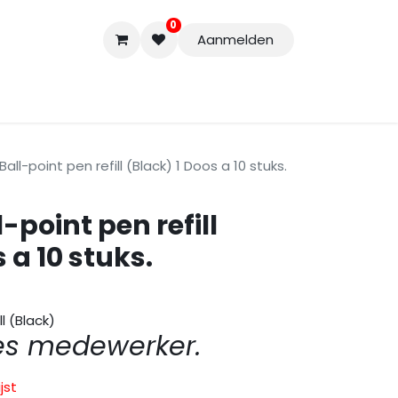
0
Aanmelden
Accessoires
Nieuwe Producten
Restpartijen
Curs
all-point pen refill (Black) 1 Doos a 10 stuks.
-point pen refill
 a 10 stuks.
l (Black)
es medewerker.
jst