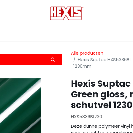
tmedia
Laminaten
Bescherming films
Transfers
Alle producten
Hexis Suptac HXS5336B L
1230mm
Hexis Suptac
Green gloss,
schutvel 12
HXS5336B1230
Deze dunne polymeer vinyl 
serie nu echter gecombinee