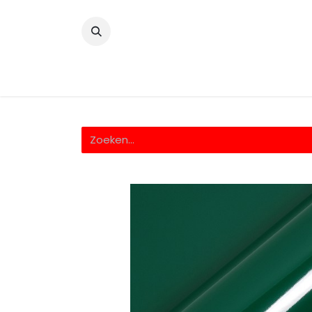
​
Home
Wrappingfolie
Snijfolie
Prin