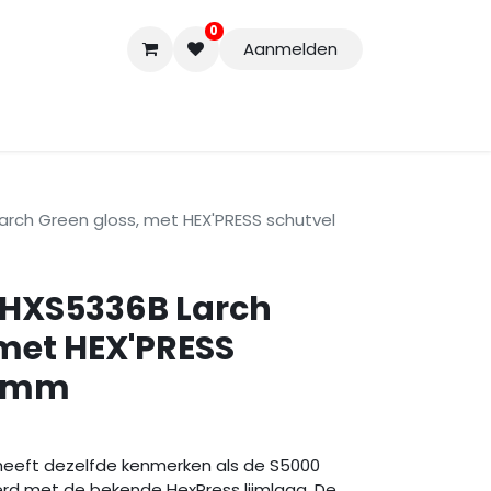
0
Aanmelden
Accessoires
Nieuwe Producten
Restpartijen
Curs
arch Green gloss, met HEX'PRESS schutvel
 HXS5336B Larch
 met HEX'PRESS
30mm
heeft dezelfde kenmerken als de S5000
rd met de bekende HexPress lijmlaag. De