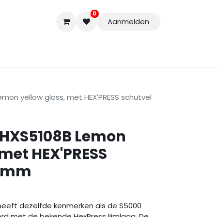
0
Aanmelden
Accessoires
Nieuwe Producten
Restpartijen
Curs
emon yellow gloss, met HEX'PRESS schutvel
 HXS5108B Lemon
 met HEX'PRESS
20mm
heeft dezelfde kenmerken als de S5000
rd met de bekende HexPress lijmlaag. De