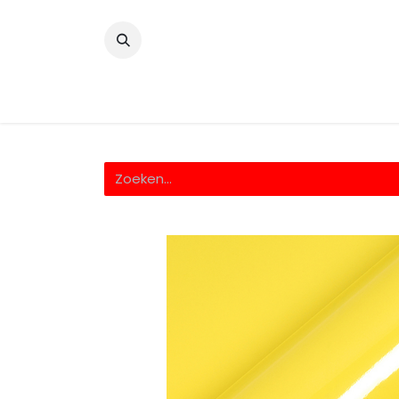
​
Home
Wrappingfolie
Snijfolie
Prin