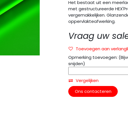
Het bestaat uit een meerla
met gestructureerde HEX'Pr
vergemakkelijken. Glanzend
oppervlakteafwerking.
Vraag uw sal
Toevoegen aan verlangli
Opmerking toevoegen: (Bijv
snijden)
Vergelijken
Ons contacteren