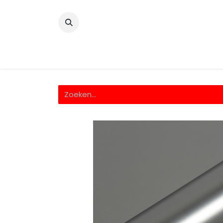
​
Home
Wrappingfolie
Snijfolie
Prin