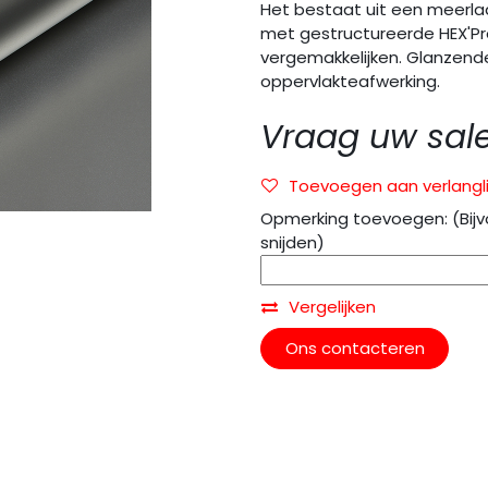
Het bestaat uit een meerla
met gestructureerde HEX'Pr
vergemakkelijken. Glanzend
oppervlakteafwerking.
Vraag uw sal
Toevoegen aan verlangli
Opmerking toevoegen: (Bijv
snijden)
Vergelijken
Ons contacteren