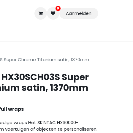
0
Aanmelden
Accessoires
Nieuwe Producten
Restpartijen
Curs
3S Super Chrome Titanium satin, 1370mm
c HX30SCH03S Super
nium satin, 1370mm
full wraps
ledige wraps Het SKINTAC HX30000-
m voertuigen of objecten te personaliseren.