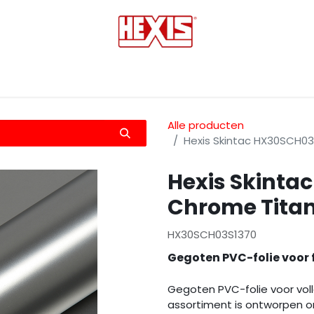
tmedia
Laminaten
Bescherming films
Transfers
Alle producten
Hexis Skintac HX30SCH0
Hexis Skinta
Chrome Tita
HX30SCH03S1370
Gegoten PVC-folie voor 
Gegoten PVC-folie voor vol
assortiment is ontworpen o