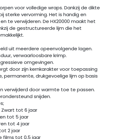
orpen voor volledige wraps. Dankzij de dikte
 bij sterke vervorming. Het is handig en
en te verwijderen. De HX20000 maakt het
zij de gestructureerde lijm die het
akkelijkt.
teld uit meerdere opeenvolgende lagen.
sduur, verwaarloosbare krimp.
agressieve omgevingen.
rgt door zijn kernkarakter voor toepassing
, permanente, drukgevoelige lijm op basis
den verwijderd door warmte toe te passen.
ondersteund snijden.
olies;
wart tot 6 jaar
n tot 5 jaar
n tot 4 jaar
ot 2 jaar
ilms tot 0,5 jaar