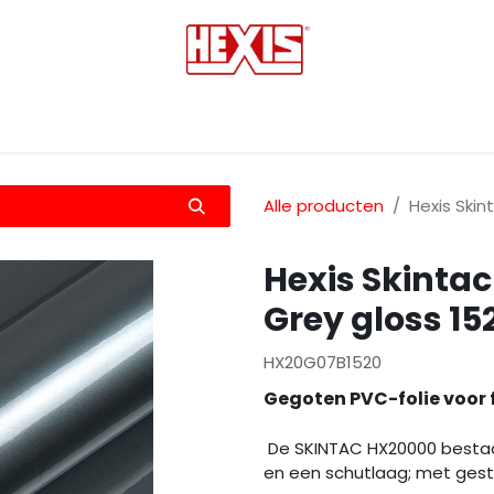
tmedia
Laminaten
Bescherming films
Transfers
Alle producten
Hexis Ski
Hexis Skinta
Grey gloss 
HX20G07B1520
Gegoten PVC-folie voor 
De SKINTAC HX20000 bestaa
en een schutlaag; met gestr