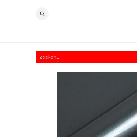
​
Home
Wrappingfolie
Snijfolie
Prin