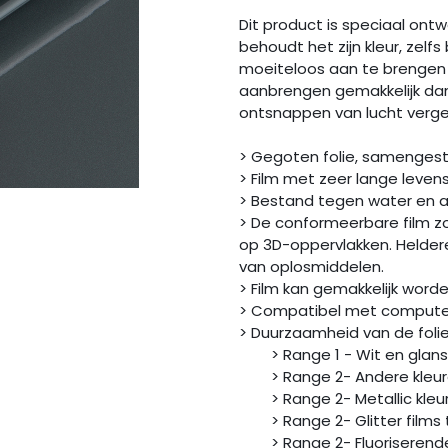
Dit product is speciaal ontw
behoudt het zijn kleur, zelfs
moeiteloos aan te brengen 
aanbrengen gemakkelijk dank
ontsnappen van lucht vergem
> Gegoten folie, samenges
> Film met zeer lange leven
> Bestand tegen water en 
> De conformeerbare film zo
op 3D-oppervlakken. Heldere
van oplosmiddelen.
> Film kan gemakkelijk wor
> Compatibel met computer
> Duurzaamheid van de f
> Range 1 - Wit en glans Z
> Range 2- Andere kleure
> Range 2- Metallic kleure
> Range 2- Glitter films t
> Range 2- Fluoriserende f