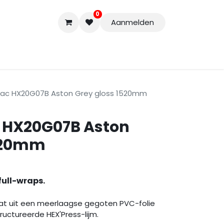
0
Aanmelden
Accessoires
Nieuwe Producten
Restpartijen
Curs
ntac HX20G07B Aston Grey gloss 1520mm
c HX20G07B Aston
1520mm
full-wraps.
t uit een meerlaagse gegoten PVC-folie
uctureerde HEX'Press-lijm.