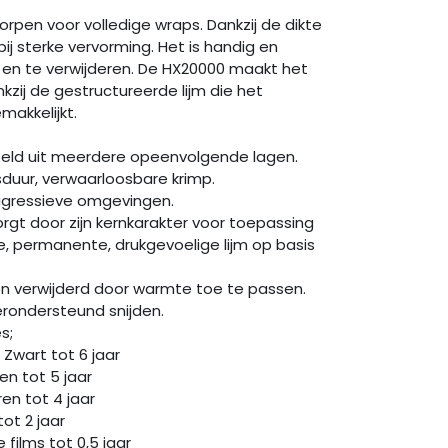
orpen voor volledige wraps. Dankzij de dikte
 bij sterke vervorming. Het is handig en
en te verwijderen. De HX20000 maakt het
zij de gestructureerde lijm die het
akkelijkt.
teld uit meerdere opeenvolgende lagen.
sduur, verwaarloosbare krimp.
agressieve omgevingen.
rgt door zijn kernkarakter voor toepassing
, permanente, drukgevoelige lijm op basis
den verwijderd door warmte toe te passen.
ondersteund snijden.
olies;
wart tot 6 jaar
n tot 5 jaar
n tot 4 jaar
ot 2 jaar
ilms tot 0,5 jaar