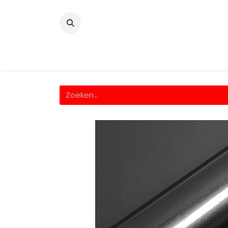
​
Home
Wrappingfolie
Snijfolie
Prin