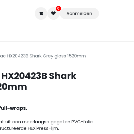
0
Aanmelden
Accessoires
Nieuwe Producten
Restpartijen
Curs
ntac HX20423B Shark Grey gloss 1520mm
c HX20423B Shark
1520mm
full-wraps.
t uit een meerlaagse gegoten PVC-folie
uctureerde HEX'Press-lijm.