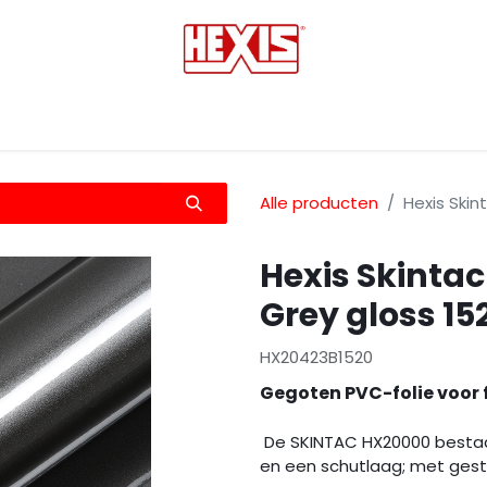
tmedia
Laminaten
Bescherming films
Transfers
Alle producten
Hexis Ski
Hexis Skinta
Grey gloss 
HX20423B1520
Gegoten PVC-folie voor 
De SKINTAC HX20000 bestaa
en een schutlaag; met gestr