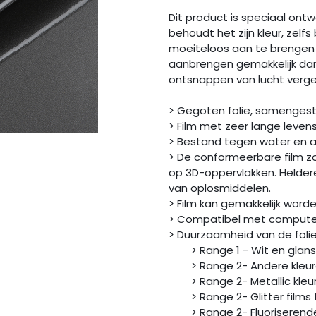
Dit product is speciaal ontw
behoudt het zijn kleur, zelfs
moeiteloos aan te brengen 
aanbrengen gemakkelijk dank
ontsnappen van lucht vergem
> Gegoten folie, samenges
> Film met zeer lange leven
> Bestand tegen water en 
> De conformeerbare film zo
op 3D-oppervlakken. Heldere
van oplosmiddelen.
> Film kan gemakkelijk wor
> Compatibel met computer
> Duurzaamheid van de f
> Range 1 - Wit en glans Z
> Range 2- Andere kleure
> Range 2- Metallic kleure
> Range 2- Glitter films t
> Range 2- Fluoriserende f