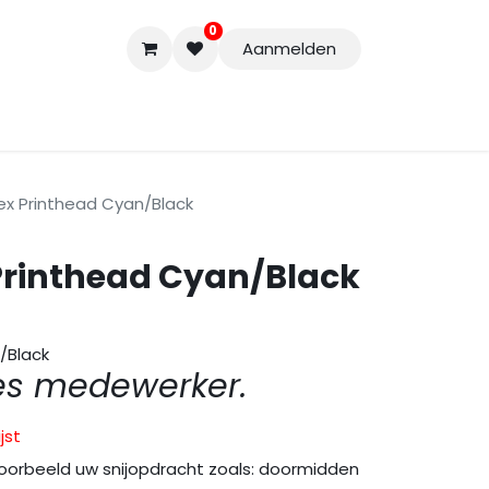
0
Aanmelden
Accessoires
Nieuwe Producten
Restpartijen
Curs
ex Printhead Cyan/Black
 Printhead Cyan/Black
/Black
es medewerker.
jst
oorbeeld uw snijopdracht zoals: doormidden