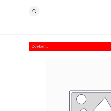
​
Home
Wrappingfolie
Snijfolie
Prin