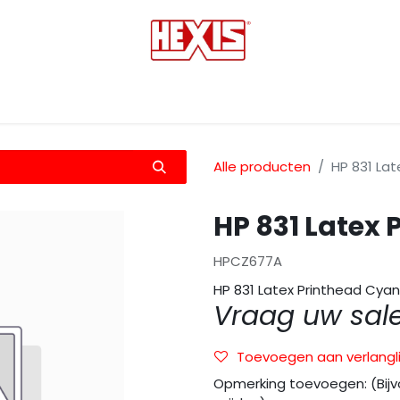
tmedia
Laminaten
Bescherming films
Transfers
Alle producten
HP 831 Lat
HP 831 Latex
HPCZ677A
HP 831 Latex Printhead Cyan
Vraag uw sal
Toevoegen aan verlangli
Opmerking toevoegen: (Bijv