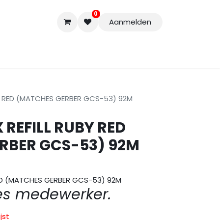
0
Aanmelden
Accessoires
Nieuwe Producten
Restpartijen
Curs
Y RED (MATCHES GERBER GCS-53) 92M
REFILL RUBY RED
RBER GCS-53) 92M
ED (MATCHES GERBER GCS-53) 92M
es medewerker.
jst