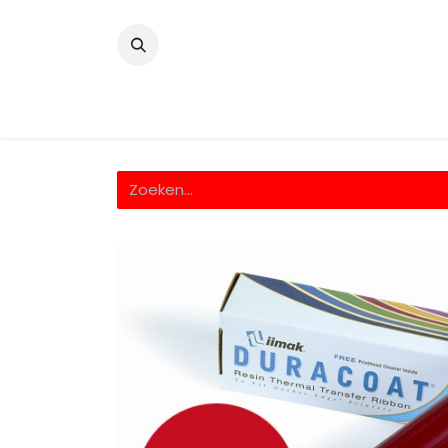
​
Home
Wrappingfolie
Snijfolie
Prin