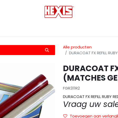
tmedia
Laminaten
Bescherming films
Transfers
Alle producten
DURACOAT FX REFILL RUB
DURACOAT FX 
(MATCHES GE
FGR311R2
DURACOAT FX REFILL RUBY R
Vraag uw sal
Toevoegen aan verlangli