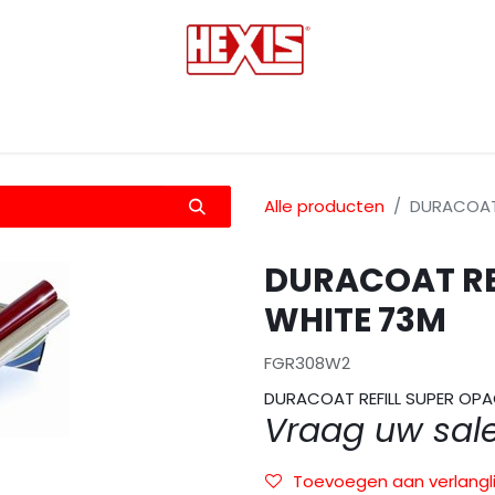
tmedia
Laminaten
Bescherming films
Transfers
Alle producten
DURACOAT 
DURACOAT RE
WHITE 73M
FGR308W2
DURACOAT REFILL SUPER OP
Vraag uw sal
Toevoegen aan verlangli