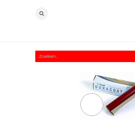
​
Home
Wrappingfolie
Snijfolie
Prin