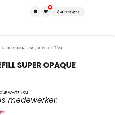
0
Aanmelden
Accessoires
Nieuwe Producten
Restpartijen
Curs
REFILL SUPER OPAQUE WHITE 73M
FILL SUPER OPAQUE
AQUE WHITE 73M
es medewerker.
jst