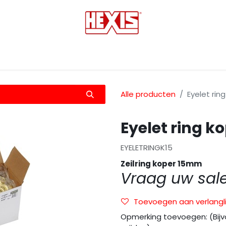
tmedia
Laminaten
Bescherming films
Transfers
Alle producten
Eyelet rin
Eyelet ring ko
EYELETRINGK15
Zeilring koper 15mm
Vraag uw sal
Toevoegen aan verlangli
Opmerking toevoegen: (Bijv