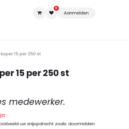
0
Aanmelden
Accessoires
Nieuwe Producten
Restpartijen
Curs
g koper 15 per 250 st
per 15 per 250 st
es medewerker.
jst
oorbeeld uw snijopdracht zoals: doormidden