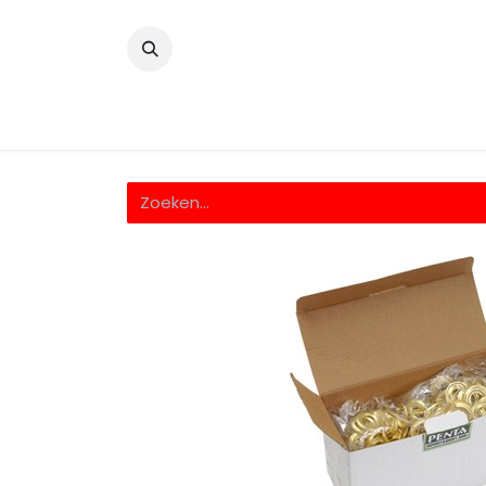
​
Home
Wrappingfolie
Snijfolie
Prin