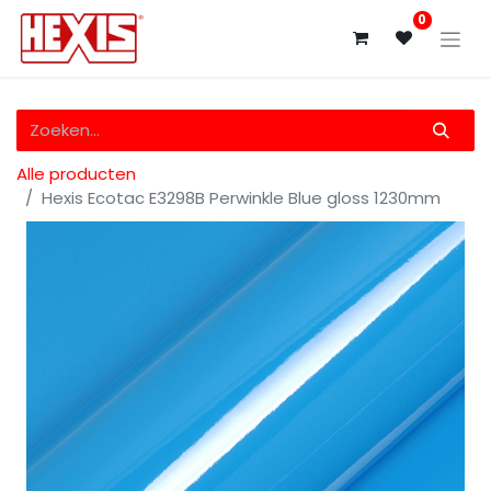
0
Alle producten
Hexis Ecotac E3298B Perwinkle Blue gloss 1230mm