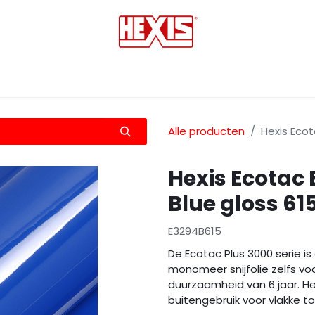
tmedia
Laminaten
Bescherming films
Transfers
Alle producten
Hexis Eco
Hexis Ecotac
Blue gloss 
E3294B615
De Ecotac Plus 3000 serie is
monomeer snijfolie zelfs vo
duurzaamheid van 6 jaar. He
buitengebruik voor vlakke t