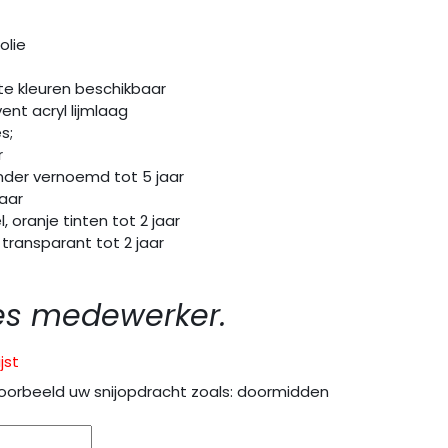
olie
te kleuren beschikbaar
ent acryl lijmlaag
s;
r
er vernoemd tot 5 jaar
aar
oranje tinten tot 2 jaar
transparant tot 2 jaar
es medewerker.
jst
oorbeeld uw snijopdracht zoals: doormidden