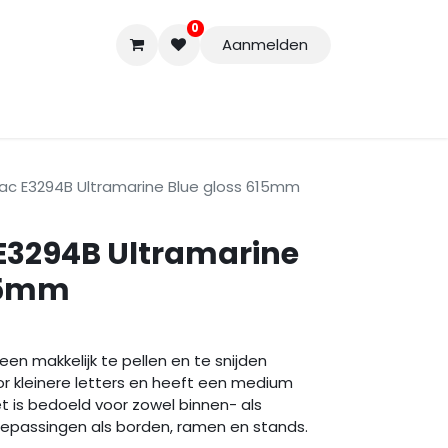
0
Aanmelden
Accessoires
Nieuwe Producten
Restpartijen
Curs
tac E3294B Ultramarine Blue gloss 615mm
 E3294B Ultramarine
615mm
 een makkelijk te pellen en te snijden
or kleinere letters en heeft een medium
t is bedoeld voor zowel binnen- als
oepassingen als borden, ramen en stands.