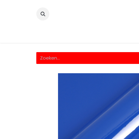
​
Home
Wrappingfolie
Snijfolie
Prin