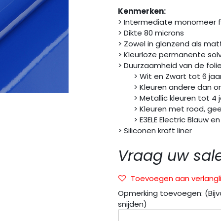
Kenmerken:
> Intermediate monomeer f
> Dikte 80 microns
> Zowel in glanzend als mat
> Kleurloze permanente solv
> Duurzaamheid van de folie
> Wit en Zwart tot 6 jaa
> Kleuren andere dan ond
> Metallic kleuren tot 4 j
> Kleuren met rood, geel, 
> E3ELE Electric Blauw en 
> Siliconen kraft liner
Vraag uw sal
Toevoegen aan verlangli
Opmerking toevoegen: (Bijv
snijden)