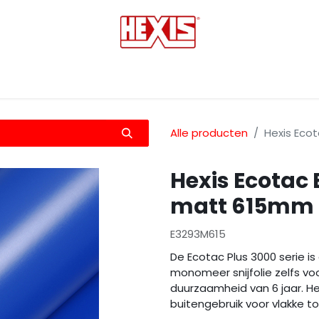
tmedia
Laminaten
Bescherming films
Transfers
Alle producten
Hexis Eco
Hexis Ecotac
matt 615mm
E3293M615
De Ecotac Plus 3000 serie is
monomeer snijfolie zelfs vo
duurzaamheid van 6 jaar. He
buitengebruik voor vlakke t