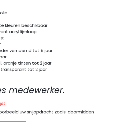
olie
te kleuren beschikbaar
ent acryl lijmlaag
s;
r
er vernoemd tot 5 jaar
aar
oranje tinten tot 2 jaar
transparant tot 2 jaar
es medewerker.
jst
oorbeeld uw snijopdracht zoals: doormidden