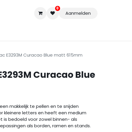
0
Aanmelden
Accessoires
Nieuwe Producten
Restpartijen
Curs
tac E3293M Curacao Blue matt 615mm
 E3293M Curacao Blue
 een makkelijk te pellen en te snijden
or kleinere letters en heeft een medium
t is bedoeld voor zowel binnen- als
oepassingen als borden, ramen en stands.