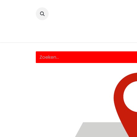
​
Home
Wrappingfolie
Snijfolie
Prin