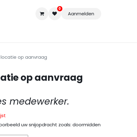
0
Aanmelden
Accessoires
Nieuwe Producten
Restpartijen
Curs
 locatie op aanvraag
catie op aanvraag
es medewerker.
jst
oorbeeld uw snijopdracht zoals: doormidden