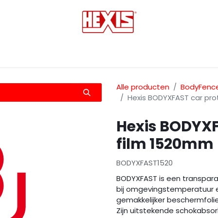
tmedia
Laminaten
Bescherming films
Transfers
Alle producten
BodyFence
Hexis BODYXFAST car pro
Hexis BODYXF
film 1520mm
BODYXFAST1520
BODYXFAST is een transparant
bij omgevingstemperatuur en
gemakkelijker beschermfoli
Zijn uitstekende schokabs