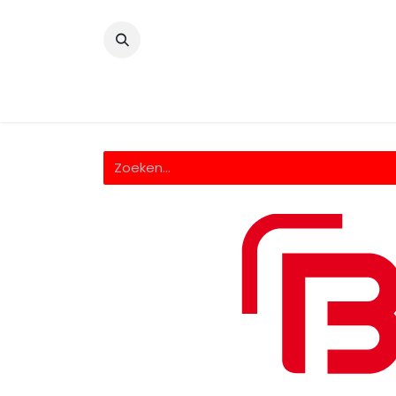
​
Home
Wrappingfolie
Snijfolie
Prin