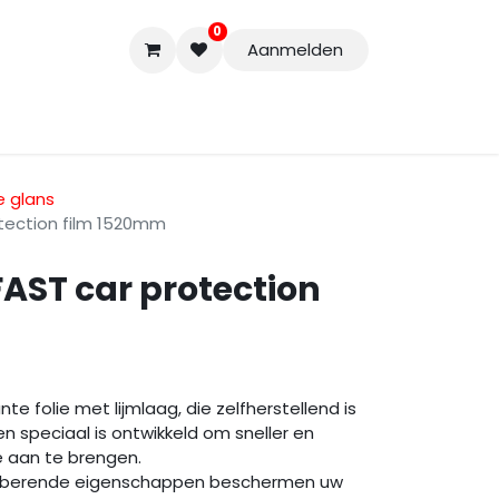
0
Aanmelden
Accessoires
Nieuwe Producten
Restpartijen
Curs
 glans
tection film 1520mm
AST car protection
e folie met lijmlaag, die zelfherstellend is
 speciaal is ontwikkeld om sneller en
e aan te brengen.
orberende eigenschappen beschermen uw