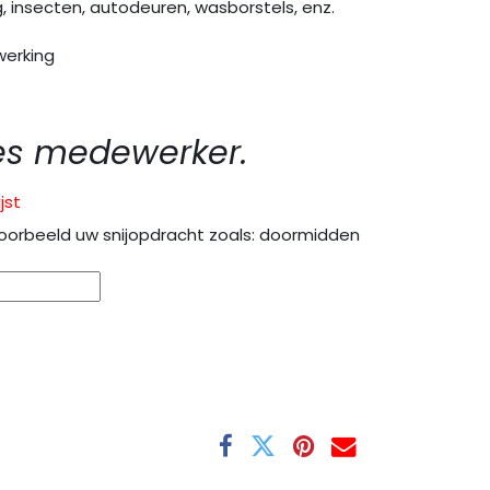
, insecten, autodeuren, wasborstels, enz.
werking
es medewerker.
jst
oorbeeld uw snijopdracht zoals: doormidden