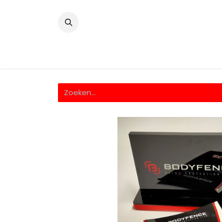
​
Home
Wrappingfolie
Snijfolie
Prin