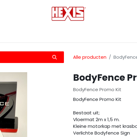
tmedia
Laminaten
Bescherming films
Transfers
Alle producten
BodyFence
BodyFence Pr
BodyFence Promo Kit
BodyFence Promo Kit
Bestaat uit;
Vloermat 2m x 1,5 m.
Kleine motorkap met krasbo
Verlichte Bodyfence Sign