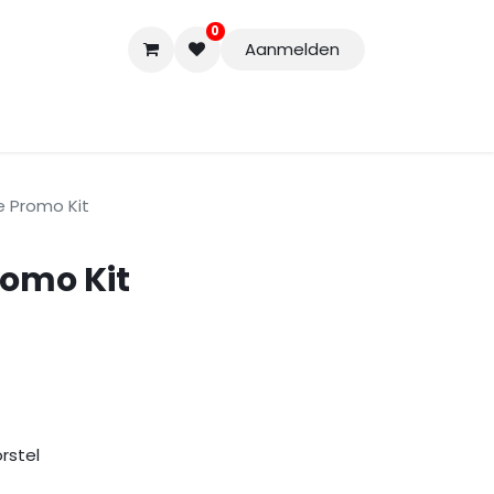
0
Aanmelden
Accessoires
Nieuwe Producten
Restpartijen
Curs
 Promo Kit
omo Kit
rstel