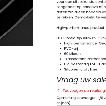
voor een uitstekende confo
toegepast op concave of c
tinten zijn alleen bedoeld v
te rekken. Gemakkelijk te ve
High-performance product v
HEXIS breid zijn 100% PVC Vr
High-performance Geg
PVC-vrij
60 Micron
Transparant Permanente
UV-bestendig tot 10 jaa
Siliconen craft liner
Vraag uw sal
Toevoegen aan verlangli
Opmerking toevoegen: (Bijv
snijden)