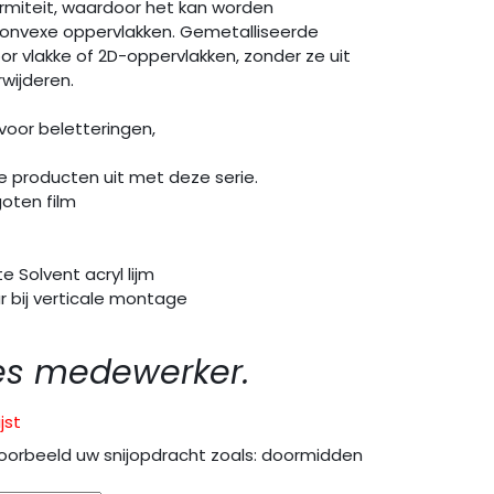
rmiteit, waardoor het kan worden
onvexe oppervlakken. Gemetalliseerde
oor vlakke of 2D-oppervlakken, zonder ze uit
rwijderen.
oor beletteringen,
ije producten uit met deze serie.
oten film
 Solvent acryl lijm
r bij verticale montage
es medewerker.
jst
oorbeeld uw snijopdracht zoals: doormidden