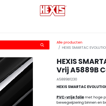
tmedia
Laminaten
Bescherming films
Transfers
Alle producten
HEXIS SMARTAC EVOLUTION
HEXIS SMART
Vrij A5889B 
A5889B1230
HEXIS SMARTAC EVOLUTION
PVC-vrije folie
met hoge pr
bewegwijzering binnen en b