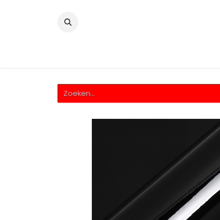
​
Home
Wrappingfolie
Snijfolie
Prin