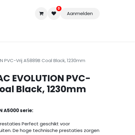
0
Aanmelden
Accessoires
Nieuwe Producten
Restpartijen
Curs
 PVC-Vrij A5889B Coal Black, 1230mm
AC EVOLUTION PVC-
Coal Black, 1230mm
 A5000 serie:
estaties Perfect geschikt voor
uiten. De hoge technische prestaties zorgen