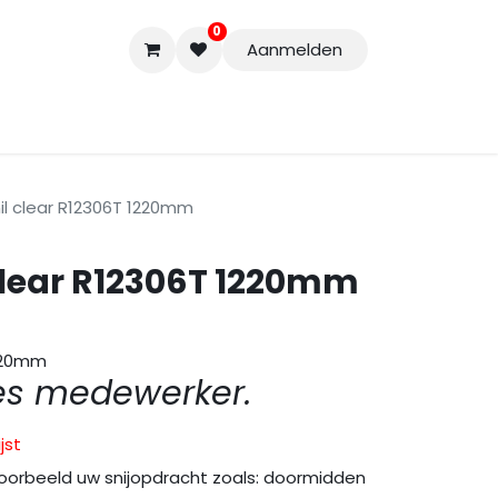
0
Aanmelden
Accessoires
Nieuwe Producten
Restpartijen
Curs
il clear R12306T 1220mm
clear R12306T 1220mm
1220mm
es medewerker.
jst
oorbeeld uw snijopdracht zoals: doormidden