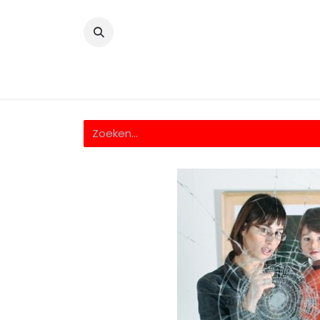
​
Home
Wrappingfolie
Snijfolie
Prin