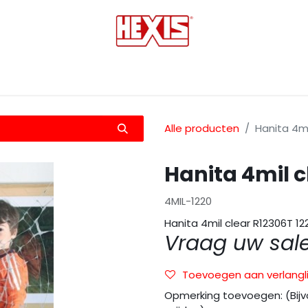
tmedia
Laminaten
Bescherming films
Transfers
Alle producten
Hanita 4m
Hanita 4mil 
4MIL-1220
Hanita 4mil clear R12306T 
Vraag uw sal
Toevoegen aan verlangli
Opmerking toevoegen: (Bijv