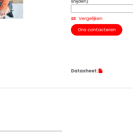
snijden)
Vergelijken
Ons contacteren
Datasheet: